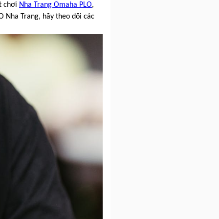
t chơi
Nha Trang Omaha PLO
,
O Nha Trang, hãy theo dõi các